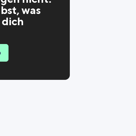
bst, was
 dich
n