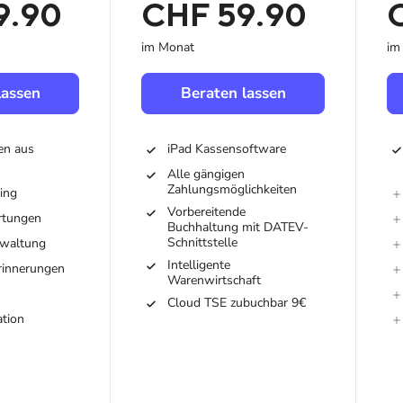
9.90
CHF 59.90
im Monat
im
lassen
Beraten lassen
en aus
iPad Kassensoftware
Alle gängigen
Zahlungsmöglichkeiten
ing
Vorbereitende
rtungen
Buchhaltung mit DATEV-
Schnittstelle
rwaltung
Intelligente
rinnerungen
Warenwirtschaft
Cloud TSE zubuchbar 9€
ation