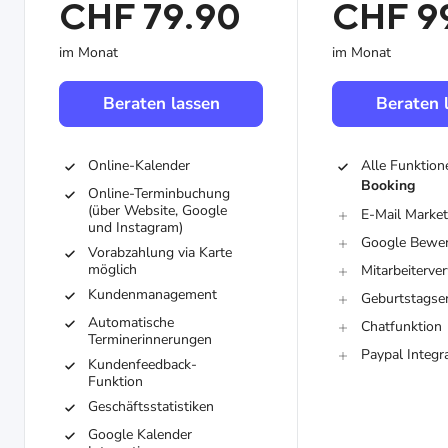
CHF 79.90
CHF 9
im Monat
im Monat
Beraten lassen
Beraten 
Online-Kalender
Alle Funktion
Booking
Online-Terminbuchung
(über Website, Google
E-Mail Market
und Instagram)
Google Bewe
Vorabzahlung via Karte
möglich
Mitarbeiterve
Kundenmanagement
Geburtstagse
Automatische
Chatfunktion
Terminerinnerungen
Paypal Integr
Kundenfeedback-
Funktion
Geschäftsstatistiken
Google Kalender