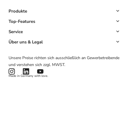
Produkte
Buchungssystem
Top-Features
Kassensystem
Online-Terminbuchung
Service
Komplettlösung
Kundenmanagement
Key Account
Über uns & Legal
Website & App
Automatisiertes Marketing
Partnerprogramm
Über uns
Unsere Preise richten sich ausschließlich an Gewerbetreibende
Hardware
Mobiles Kassensystem
Partnerlogin
Impressum
und verstehen sich zzgl. MWST.
Preise
Kartenlesegerät
Potenzialrechner
AGB
Made in Germany with love.
Produktstatus
Datenschutzerklärung
News & Features
Cookies