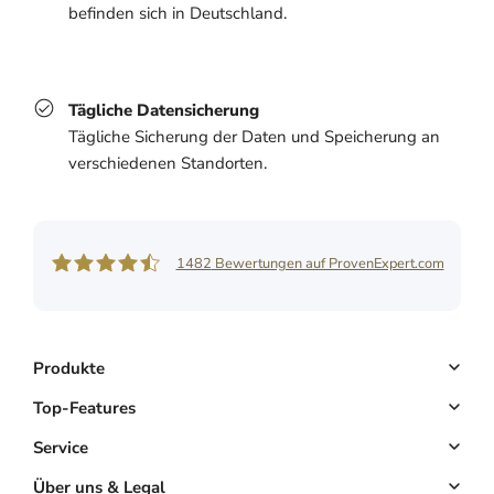
befinden sich in Deutschland.
Tägliche Datensicherung
Tägliche Sicherung der Daten und Speicherung an
verschiedenen Standorten.
1482
Bewertungen auf ProvenExpert.com
Shore GmbH
Produkte
Buchungssystem
Top-Features
Kassensystem
Online-Terminbuchung
Service
Komplettlösung
Kundenmanagement
Key Account
Über uns & Legal