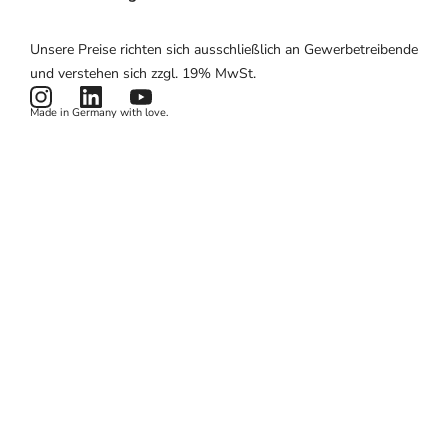
Website & App
E-Mail-Marketing
Partnerprogramm
Über uns
Unsere Preise richten sich ausschließlich an Gewerbetreibende
Hardware
Zahlungen
Partnerlogin
Impressum
und verstehen sich zzgl. 19% MwSt.
Preise
Kartenlesegerät
Potenzialrechner
AGB
Made in Germany with love.
Produktstatus
Datenschutzerklärung
News & Features
Cookies