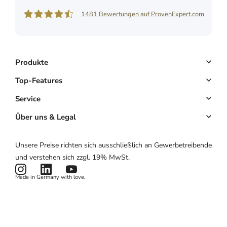
1481
Bewertungen auf ProvenExpert.com
Shore GmbH
Produkte
Buchungssystem
Top-Features
Kassensystem
Online-Terminbuchung
Service
Komplettlösung
Kundenmanagement
Key Account
Über uns & Legal
Website & App
E-Mail-Marketing
Partnerprogramm
Über uns
Unsere Preise richten sich ausschließlich an Gewerbetreibende
Hardware
Zahlungen
Partnerlogin
Impressum
und verstehen sich zzgl. 19% MwSt.
Preise
Kartenlesegerät
Potenzialrechner
AGB
Made in Germany with love.
Produktstatus
Datenschutzerklärung
News & Features
Cookies