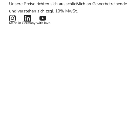
Unsere Preise richten sich ausschließlich an Gewerbetreibende
Hardware
Zahlungen
Partnerlogin
Impressum
und verstehen sich zzgl. 19% MwSt.
Preise
Kartenlesegerät
Potenzialrechner
AGB
Made in Germany with love.
Produktstatus
Datenschutzerklärung
News & Features
Cookies