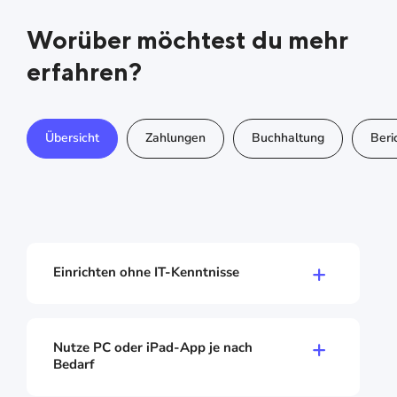
Worüber möchtest du mehr
erfahren?
Übersicht
Zahlungen
Buchhaltung
Beri
Einrichten ohne IT-Kenntnisse
Du brauchst weder Techniker noch Schulung.
Die Einrichtung führt dich Schritt für Schritt
durch alle wichtigen Punkte. In wenigen
Nutze PC oder iPad-App je nach
Minuten bist du startklar: Produkte anlegen,
Bedarf
Mitarbeiter hinzufügen, loskassieren.
Verwalte dein Unternehmen am PC und