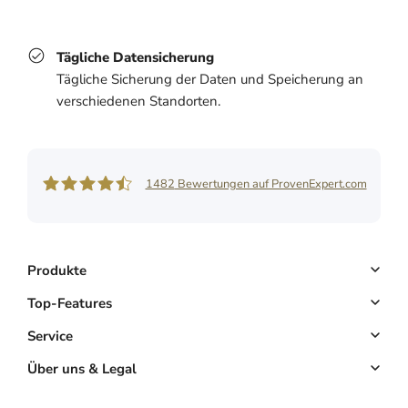
Tägliche Datensicherung
Tägliche Sicherung der Daten und Speicherung an
verschiedenen Standorten.
1482
Bewertungen auf ProvenExpert.com
Shore GmbH
Produkte
Buchungssystem
Top-Features
Kassensystem
Online-Terminbuchung
Service
Komplettlösung
Kundenmanagement
Key Account
Über uns & Legal
Website & App
E-Mail-Marketing
Partnerprogramm
Über uns