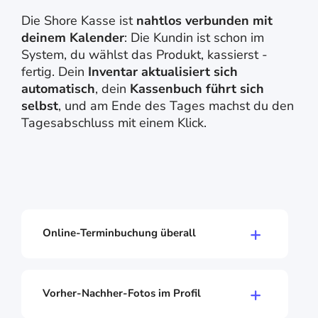
Die Shore Kasse ist
nahtlos verbunden
mit
deinem Kalender
: Die Kundin ist schon im
System, du wählst das Produkt, kassierst -
fertig. Dein
Inventar aktualisiert sich
automatisch
, dein
Kassenbuch führt sich
selbst
, und am Ende des Tages machst du den
Tagesabschluss mit einem Klick.
Online-Terminbuchung überall
Deine Kunden buchen über Instagram, Google,
deine Website oder einen direkten Link. Rund
um die Uhr, ohne dass du dein Handy checken
Vorher-Nachher-Fotos im Profil
musst. Jede Buchung landet automatisch in
Mach Fotos vor und nach der Behandlung und