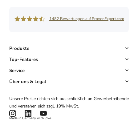
1482
Bewertungen auf ProvenExpert.com
Shore GmbH
Produkte
Buchungssystem
Top-Features
Kassensystem
Online-Terminbuchung
Service
Komplettlösung
Kundenmanagement
Key Account
Über uns & Legal
Website & App
E-Mail-Marketing
Partnerprogramm
Über uns
Unsere Preise richten sich ausschließlich an Gewerbetreibende
Hardware
Zahlungen
Partnerlogin
Impressum
und verstehen sich zzgl. 19% MwSt.
Preise
Kartenlesegerät
Potenzialrechner
AGB
Made in Germany with love.
Produktstatus
Datenschutzerklärung
News & Features
Cookies