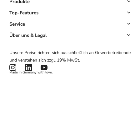
Produkte
Buchungssystem
Top-Features
Kassensystem
Online-Terminbuchung
Service
Komplettlösung
Kundenmanagement
Key Account
Über uns & Legal
Website & App
E-Mail-Marketing
Partnerprogramm
Über uns
Unsere Preise richten sich ausschließlich an Gewerbetreibende
Hardware
Zahlungen
Partnerlogin
Impressum
und verstehen sich zzgl. 19% MwSt.
Preise
Kartenlesegerät
Potenzialrechner
AGB
Made in Germany with love.
Produktstatus
Datenschutzerklärung
News & Features
Cookies