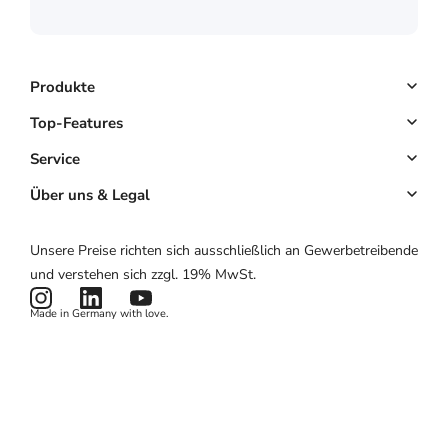
Shore GmbH
Produkte
Buchungssystem
Top-Features
Kassensystem
Online-Terminbuchung
Service
Komplettlösung
Kundenmanagement
Key Account
Über uns & Legal
Website & App
E-Mail-Marketing
Partnerprogramm
Über uns
Unsere Preise richten sich ausschließlich an Gewerbetreibende
Hardware
Zahlungen
Partnerlogin
Impressum
und verstehen sich zzgl. 19% MwSt.
Preise
Kartenlesegerät
Potenzialrechner
AGB
Made in Germany with love.
Produktstatus
Datenschutzerklärung
News & Features
Cookies