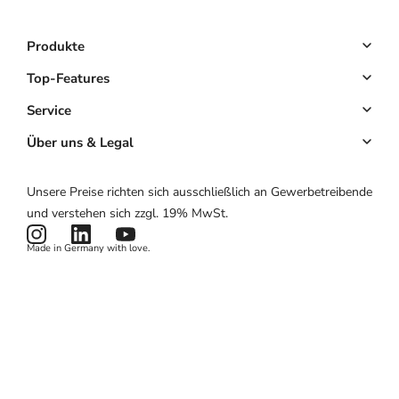
Shore GmbH
Produkte
Buchungssystem
Top-Features
Kassensystem
Online-Terminbuchung
Service
Komplettlösung
Kundenmanagement
Key Account
Über uns & Legal
Website & App
E-Mail-Marketing
Partnerprogramm
Über uns
Unsere Preise richten sich ausschließlich an Gewerbetreibende
Hardware
Zahlungen
Partnerlogin
Impressum
und verstehen sich zzgl. 19% MwSt.
Preise
Kartenlesegerät
Potenzialrechner
AGB
Made in Germany with love.
Produktstatus
Datenschutzerklärung
News & Features
Cookies