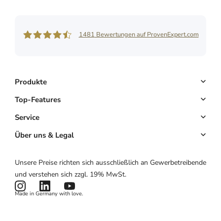
1481
Bewertungen auf ProvenExpert.com
Shore GmbH
Produkte
Buchungssystem
Top-Features
Kassensystem
Online-Terminbuchung
Service
Komplettlösung
Kundenmanagement
Key Account
Über uns & Legal
Website & App
E-Mail-Marketing
Partnerprogramm
Über uns
Unsere Preise richten sich ausschließlich an Gewerbetreibende
Hardware
Zahlungen
Partnerlogin
Impressum
und verstehen sich zzgl. 19% MwSt.
Preise
Kartenlesegerät
Potenzialrechner
AGB
Made in Germany with love.
Produktstatus
Datenschutzerklärung
News & Features
Cookies