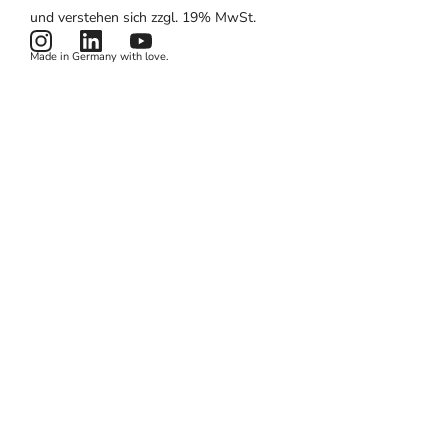
Hardware
Zahlungen
Partnerlogin
Impressum
und verstehen sich zzgl. 19% MwSt.
Preise
Kartenlesegerät
Potenzialrechner
AGB
Made in Germany with love.
Produktstatus
Datenschutzerklärung
News & Features
Cookies