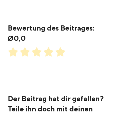
ich dir
du erreichst
38038878
helfen
uns unter:
oder
konnte.
+49 89
inbound@s
38038878
hore.com
Bewertung des Beitrages:
oder
inbound@s
Ø
0,0
hore.com
Der Beitrag hat dir gefallen?
Teile ihn doch mit deinen