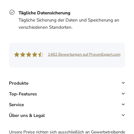
Tägliche Datensicherung
Tägliche Sicherung der Daten und Speicherung an
verschiedenen Standorten.
1482
Bewertungen auf ProvenExpert.com
Shore GmbH
Produkte
Buchungssystem
Top-Features
Kassensystem
Online-Terminbuchung
Service
Komplettlösung
Kundenmanagement
Key Account
Über uns & Legal
Website & App
E-Mail-Marketing
Partnerprogramm
Über uns
Unsere Preise richten sich ausschließlich an Gewerbetreibende