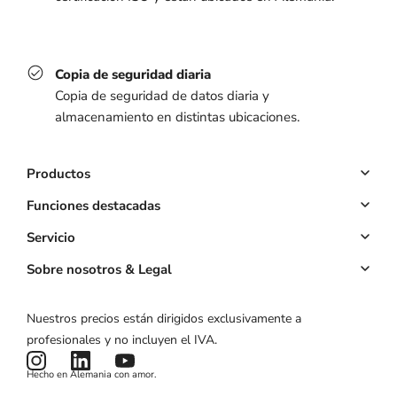
Copia de seguridad diaria
Copia de seguridad de datos diaria y
almacenamiento en distintas ubicaciones.
Productos
Sistema de citas
Funciones destacadas
Sitio web
Reservas online
Servicio
Propia App
Pagos anticipados
Cuenta clave
Sobre nosotros & Legal
Precios
Gestión de clientes
Calculadora ROI
Sobre nosotros
Nuestros precios están dirigidos exclusivamente a
Campañas de marketing
Estado del producto
Aviso legal
profesionales y no incluyen el IVA.
Noticias y artículos
Términos y condiciones
Hecho en Alemania con amor.
Política de privacidad