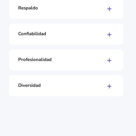
importante para nosotros. Solo así podemos
Respaldo
crear el mejor servicio posible.
Ayudamos a las personas a hacer lo que aman.
Compartimos conocimientos e ideas. Creemos
que solo juntos podemos ser fuertes y exitosos.
Confiabilidad
Actuamos de manera fiable y según las
necesidades de nuestros usuarios. Para
nosotros, los clientes están en primer lugar, en
Profesionalidad
todo lo que hacemos, siempre.
Trabajamos orientados a soluciones. Vemos los
problemas como desafíos y oportunidades para
ser aún mejores.
Diversidad
Somos diversos y damos todo para que esto
también se refleje en nuestro entorno.