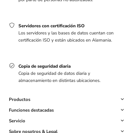
Servidores con certificación ISO
Los servidores y las bases de datos cuentan con
certificación ISO y están ubicados en Alemania.
Copia de seguridad diaria
Copia de seguridad de datos diaria y
almacenamiento en distintas ubicaciones.
Productos
Sistema de citas
Funciones destacadas
Sitio web
Reservas online
Servicio
Propia App
Pagos anticipados
Cuenta clave
Sobre nosotros & Legal