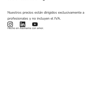
Precios
Gestión de clientes
Calculadora ROI
Sobre nosotros
Nuestros precios están dirigidos exclusivamente a
Campañas de marketing
Estado del producto
Aviso legal
profesionales y no incluyen el IVA.
Noticias y artículos
Términos y condiciones
Hecho en Alemania con amor.
Política de privacidad
Cookies