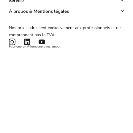
Réservation en ligne
Service
Application
Acomptes
Compte clé
À propos & Mentions légales
Prix
Gestion des clients
Calculateur de ROI
À propos
Nos prix s'adressent exclusivement aux professionnels et ne
Campagnes marketing
État du produit
Mentions légales
comprennent pas la TVA.
Actualités et articles
Conditions générales
Fabriqué en Allemagne avec amour.
Politique de confidentialité
Cookies