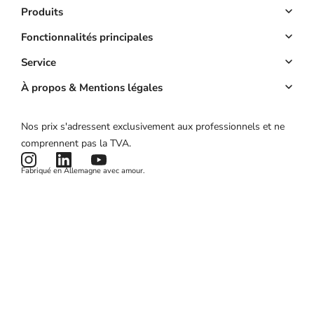
Produits
Logiciel Reservation
Fonctionnalités principales
Site web
Réservation en ligne
Service
Application
Acomptes
Compte clé
À propos & Mentions légales
Prix
Gestion des clients
Calculateur de ROI
À propos
Nos prix s'adressent exclusivement aux professionnels et ne
Campagnes marketing
État du produit
Mentions légales
comprennent pas la TVA.
Actualités et articles
Conditions générales
Fabriqué en Allemagne avec amour.
Politique de confidentialité
Cookies