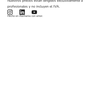
Nuestros precios están dirigidos exclusivamente a
Campañas de marketing
Estado del producto
Aviso legal
profesionales y no incluyen el IVA.
Noticias y artículos
Términos y condiciones
Hecho en Alemania con amor.
Política de privacidad
Cookies