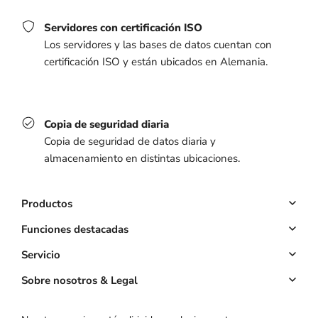
Servidores con certificación ISO
Los servidores y las bases de datos cuentan con
certificación ISO y están ubicados en Alemania.
Copia de seguridad diaria
Copia de seguridad de datos diaria y
almacenamiento en distintas ubicaciones.
Productos
Sistema de citas
Funciones destacadas
Sitio web
Reservas online
Servicio
Propia App
Pagos anticipados
Cuenta clave
Sobre nosotros & Legal
Precios
Gestión de clientes
Calculadora ROI
Sobre nosotros