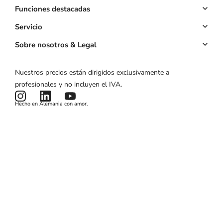
Sistema de citas
Funciones destacadas
Sitio web
Reservas online
Servicio
Propia App
Pagos anticipados
Cuenta clave
Sobre nosotros & Legal
Precios
Gestión de clientes
Calculadora ROI
Sobre nosotros
Nuestros precios están dirigidos exclusivamente a
Campañas de marketing
Estado del producto
Aviso legal
profesionales y no incluyen el IVA.
Noticias y artículos
Términos y condiciones
Hecho en Alemania con amor.
Política de privacidad
Cookies