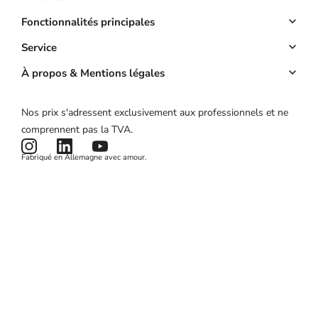
Logiciel Reservation
Fonctionnalités principales
Site web
Réservation en ligne
Service
Application
Acomptes
Compte clé
À propos & Mentions légales
Prix
Gestion des clients
Calculateur de ROI
À propos
Nos prix s'adressent exclusivement aux professionnels et ne
Campagnes marketing
État du produit
Mentions légales
comprennent pas la TVA.
Actualités et articles
Conditions générales
Fabriqué en Allemagne avec amour.
Politique de confidentialité
Cookies