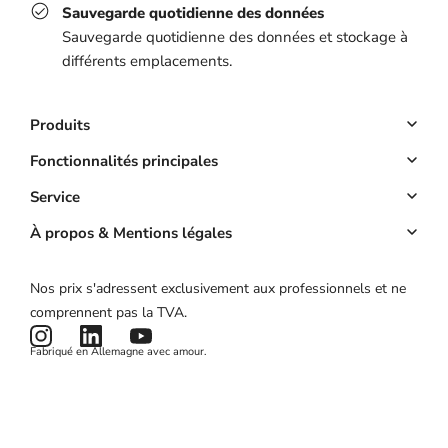
Sauvegarde quotidienne des données
Sauvegarde quotidienne des données et stockage à
différents emplacements.
Produits
Logiciel Reservation
Fonctionnalités principales
Site web
Réservation en ligne
Service
Application
Acomptes
Compte clé
À propos & Mentions légales
Prix
Gestion des clients
Calculateur de ROI
À propos
Nos prix s'adressent exclusivement aux professionnels et ne
Campagnes marketing
État du produit
Mentions légales
comprennent pas la TVA.
Actualités et articles
Conditions générales
Fabriqué en Allemagne avec amour.
Politique de confidentialité
Cookies