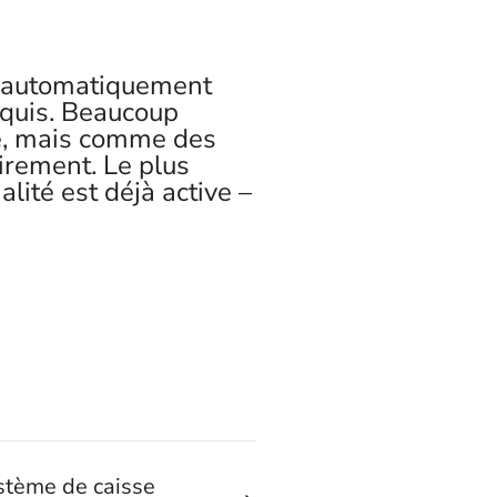
et automatiquement
equis. Beaucoup
té, mais comme des
irement. Le plus
alité est déjà active –
stème de caisse