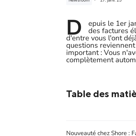
Newsroom
·
27. janv. 25
D
epuis le 1er 
des factures é
d'entre vous l'ont d
questions reviennent 
important : Vous n'ave
complètement automa
Table des mati
Nouveauté chez Shore : F