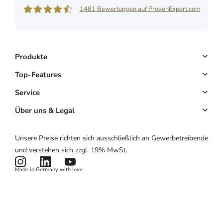
1481
Bewertungen auf ProvenExpert.com
Shore GmbH
Produkte
Buchungssystem
Top-Features
Kassensystem
Online-Terminbuchung
Service
Komplettlösung
Kundenmanagement
Key Account
Über uns & Legal
Website & App
E-Mail-Marketing
Partnerprogramm
Über uns
Unsere Preise richten sich ausschließlich an Gewerbetreibende
Hardware
Zahlungen
Partnerlogin
Impressum
und verstehen sich zzgl. 19% MwSt.
Preise
Kartenlesegerät
Potenzialrechner
AGB
Made in Germany with love.
Produktstatus
Datenschutzerklärung
News & Features
Cookies