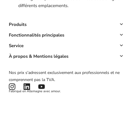
différents emplacements.
Produits
Logiciel Reservation
Fonctionnalités principales
Site web
Réservation en ligne
Service
Application
Acomptes
Compte clé
À propos & Mentions légales
Prix
Gestion des clients
Calculateur de ROI
À propos
Nos prix s'adressent exclusivement aux professionnels et ne
Campagnes marketing
État du produit
Mentions légales
comprennent pas la TVA.
Actualités et articles
Conditions générales
Fabriqué en Allemagne avec amour.
Politique de confidentialité
Cookies