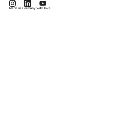
Preise
Kartenlesegerät
Potenzialrechner
AGB
Made in Germany with love.
Produktstatus
Datenschutzerklärung
News & Features
Cookies