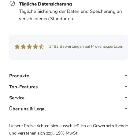
Tägliche Datensicherung
Tägliche Sicherung der Daten und Speicherung an
verschiedenen Standorten.
1482
Bewertungen auf ProvenExpert.com
Shore GmbH
Produkte
Buchungssystem
Top-Features
Kassensystem
Online-Terminbuchung
Service
Komplettlösung
Kundenmanagement
Key Account
Über uns & Legal
Website & App
E-Mail-Marketing
Partnerprogramm
Über uns
Unsere Preise richten sich ausschließlich an Gewerbetreibende
Hardware
Zahlungen
Partnerlogin
Impressum
und verstehen sich zzgl. 19% MwSt.